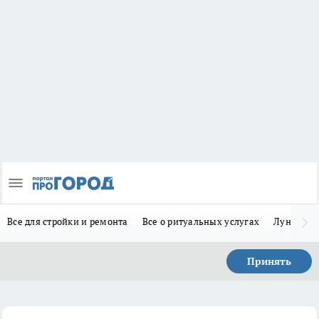
Все для стройки и ремонта
Все о ритуальных услугах
Лунно-по
Принять