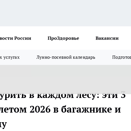
вости России
ПроЗдоровье
Вакансии
х услугах
Лунно-посевной календарь
Подгото
рить в каждом лесу: эти 3
летом 2026 в багажнике и
му