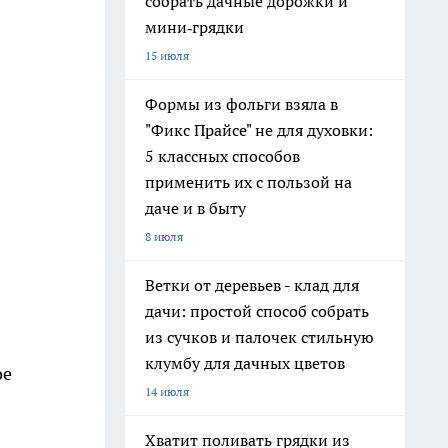
собрать дачные дорожки и
мини‑грядки
15 июля
Формы из фольги взяла в
"Фикс Прайсе" не для духовки:
5 классных способов
применить их с пользой на
даче и в быту
8 июля
Ветки от деревьев - клад для
дачи: простой способ собрать
из сучков и палочек стильную
клумбу для дачных цветов
ое
14 июля
Хватит поливать грядки из