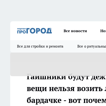
Все новости
Но
Все для стройки и ремонта
Все о ритуальны
Гаишники будут дежу
вещи нельзя возить 
бардачке - вот поче