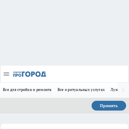
Все для стройки и ремонта
Все о ритуальных услугах
Лунно-по
Принять