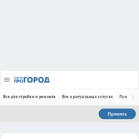
Все для стройки и ремонта
Все о ритуальных услугах
Лунно-по
Принять