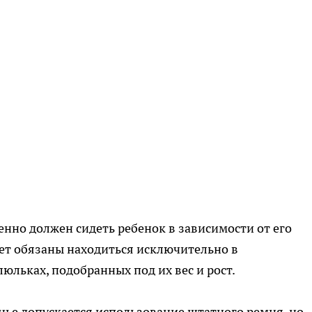
енно должен сидеть ребенок в зависимости от его
ет обязаны находиться исключительно в
юльках, подобранных под их вес и рост.
денье допускается использование штатного ремня, но