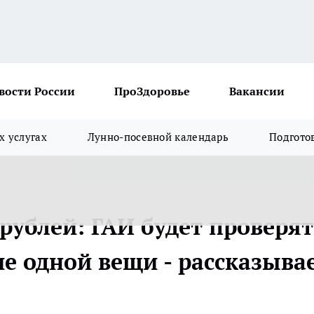
вости России
ПроЗдоровье
Вакансии
х услугах
Лунно-посевной календарь
Подгото
рублей: ГАИ будет проверят
ие одной вещи - рассказыва