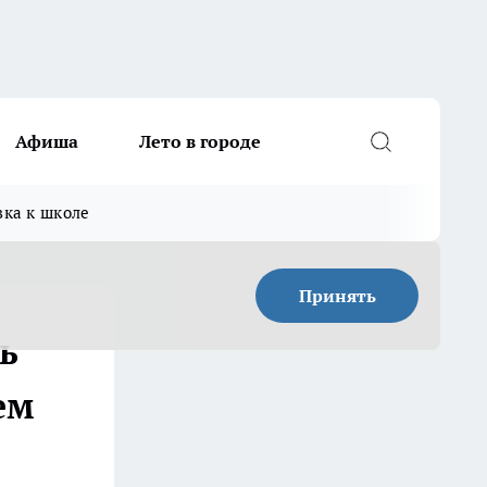
Афиша
Лето в городе
вка к школе
Принять
ь
ем