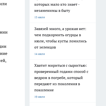
рили
которых мало кто знает -
незаменимы в быту
13 июля
Завязей много, а урожая нет:
инии
чем подкормить огурцы в
июле, чтобы кусты ломились
дин
от зеленцов
ение
14 июля
ей,
Хватит мириться с сыростью:
проверенный годами способ с
ведром в погребе, который
передают из поколения в
поколение
19 июля