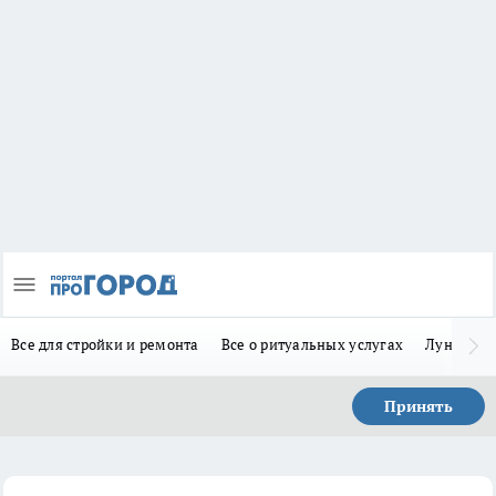
Все для стройки и ремонта
Все о ритуальных услугах
Лунно-по
Принять