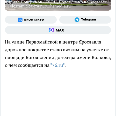
Кирилл Поверинов / 76.RU, Подслушано в Ярославле
/ Telegram с сайта n1s1.hsmedia.ru
На улице Первомайской в центре Ярославля
дорожное покрытие стало вязким на участке от
площади Богоявления до театра имени Волкова,
о чем сообщается на
"76.ru"
.