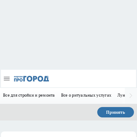
Все для стройки и ремонта
Все о ритуальных услугах
Лунно-по
Принять