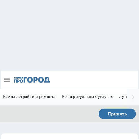
Все для стройки и ремонта
Все о ритуальных услугах
Лунно-по
Принять