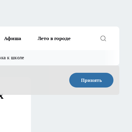
Афиша
Лето в городе
вка к школе
Принять
х