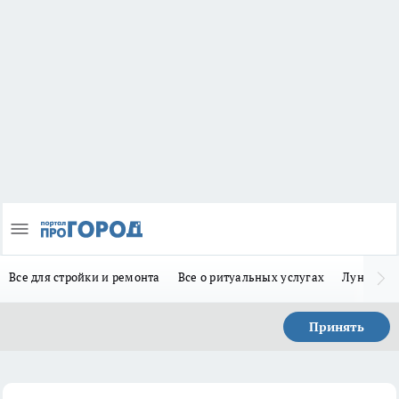
Все для стройки и ремонта
Все о ритуальных услугах
Лунно-по
Принять