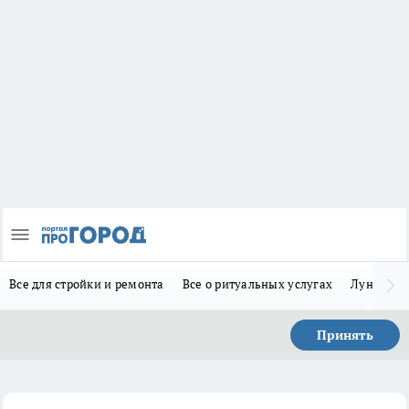
Все для стройки и ремонта
Все о ритуальных услугах
Лунно-по
Принять