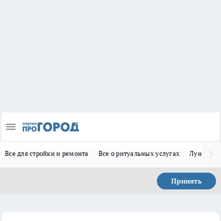
Все для стройки и ремонта
Все о ритуальных услугах
Лунно-по
Принять