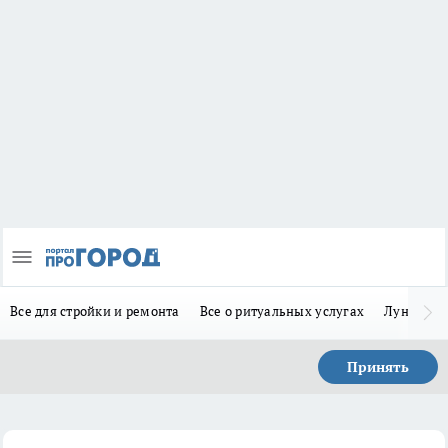
Все для стройки и ремонта
Все о ритуальных услугах
Лунно-по
Принять