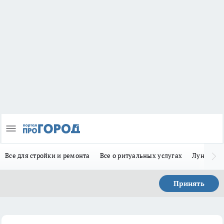
Все для стройки и ремонта
Все о ритуальных услугах
Лунно-по
Принять