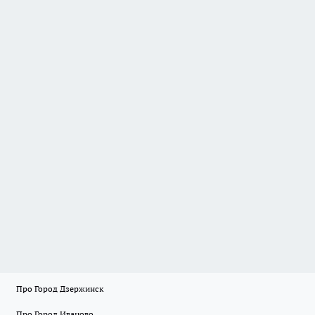
Про Город Дзержинск
Про Город Иваново