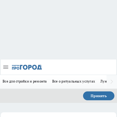
Все для стройки и ремонта
Все о ритуальных услугах
Лунно-по
Принять