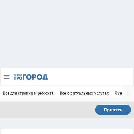
Все для стройки и ремонта
Все о ритуальных услугах
Лунно-по
Принять