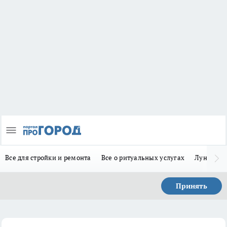
Все для стройки и ремонта
Все о ритуальных услугах
Лунно-по
Принять