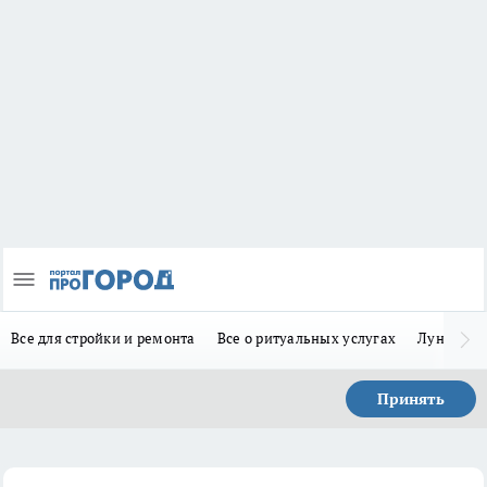
Все для стройки и ремонта
Все о ритуальных услугах
Лунно-по
Принять