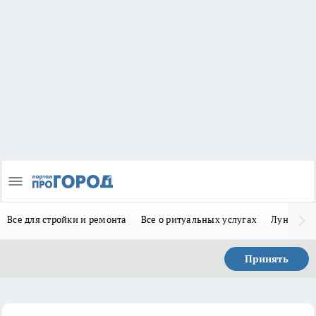
Все для стройки и ремонта
Все о ритуальных услугах
Лунно-по
Принять