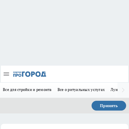
Все для стройки и ремонта
Все о ритуальных услугах
Лунно-по
Принять