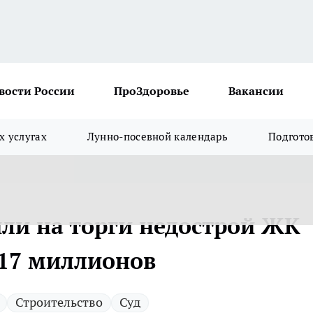
вости России
ПроЗдоровье
Вакансии
х услугах
Лунно-посевной календарь
Подгото
или на торги недострой ЖК
17 миллионов
Строительство
Суд