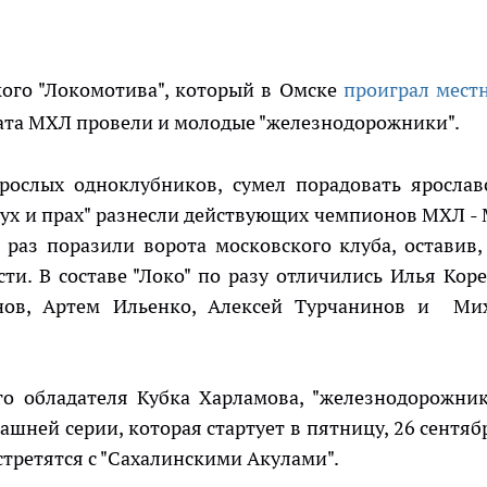
кого "Локомотива", который в Омске
проиграл мест
ната МХЛ провели и молодые "железнодорожники".
зрослых одноклубников, сумел порадовать ярослав
пух и прах" разнесли действующих чемпионов МХЛ -
 раз поразили ворота московского клуба, оставив,
ти. В составе "Локо" по разу отличились Илья Коре
онов, Артем Ильенко, Алексей Турчанинов и Ми
о обладателя Кубка Харламова, "железнодорожник
ней серии, которая стартует в пятницу, 26 сентябр
стретятся с "Сахалинскими Акулами".