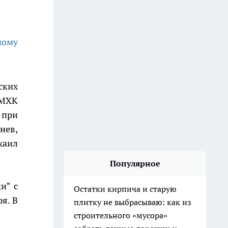
ному
ских
 МХК
 при
нев,
хаил
Популярное
и" с
Остатки кирпича и старую
я. В
плитку не выбрасываю: как из
строительного «мусора»