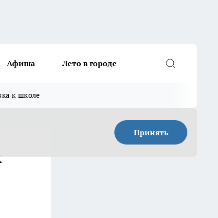
Афиша
Лето в городе
вка к школе
Принять
х