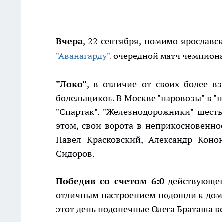
Вчера
, 22 сентября, помимо ярославс
"Аванагарду"
, очередной матч чемпио
"Локо"
, в отличие от своих более в
болельщиков. В Москве "паровозы" в "
"Спартак". "Железнодорожники" шесть
этом, свои ворота в неприкосновеннос
Павел Красковский, Александр Кон
Сидоров.
Победив со счетом 6:0
действующег
отличным настроением подошли к домаш
этот день подопечные Олега Браташа в