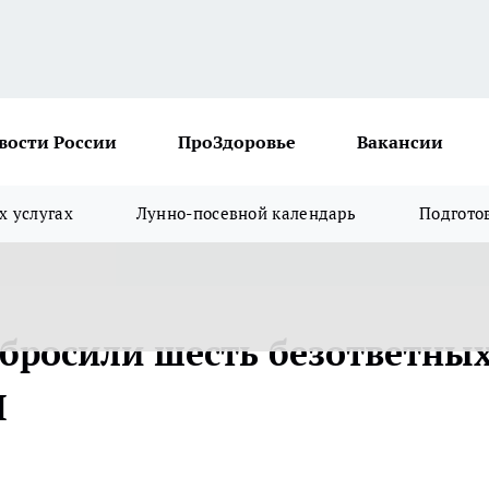
вости России
ПроЗдоровье
Вакансии
х услугах
Лунно-посевной календарь
Подгото
абросили шесть безответны
Л