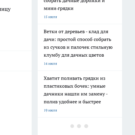
собрать дачные дорожки и
мини‑грядки
лицу
15 июля
Ветки от деревьев - клад для
дачи: простой способ собрать
из сучков и палочек стильную
клумбу для дачных цветов
14 июля
Хватит поливать грядки из
пластиковых бочек: умные
дачники нашли им замену -
полив удобнее и быстрее
19 июля
На полках они неприметны: 11
нужных вещей из Fix Price, о