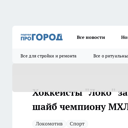
Все новости
Но
Все для стройки и ремонта
Все о ритуальны
Хоккеисты "Локо" з
шайб чемпиону МХ
Локомотив
Спорт