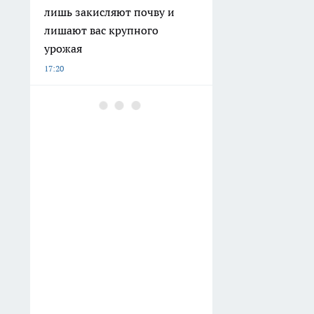
лишь закисляют почву и
лишают вас крупного
урожая
17:20
Шинник» упустил победу
над «Арсеналом», имея
преимущество в два мяча
17:10
«Арсенал» отыгрался с 0:2 у
«Шинника» и поднялся на
седьмое место
16:41
Смородине в августе
обязательно: 1 мера — и