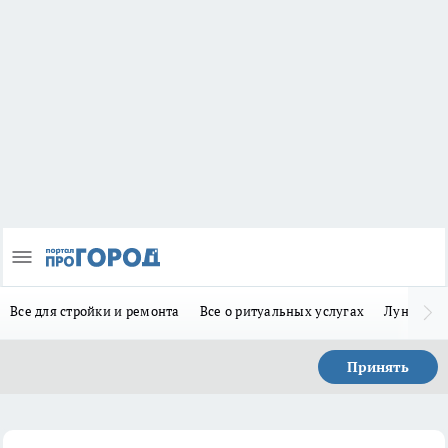
Все для стройки и ремонта
Все о ритуальных услугах
Лунно-по
Принять