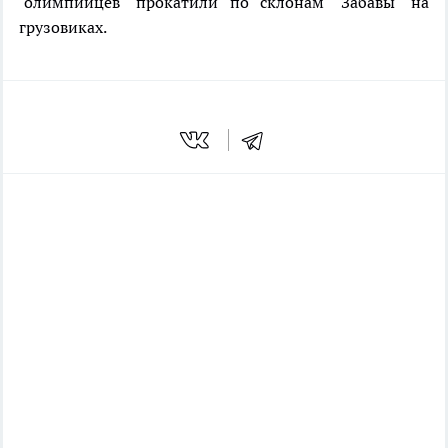
"олимпийцев" прокатили по склонам "Забавы" на
грузовиках.