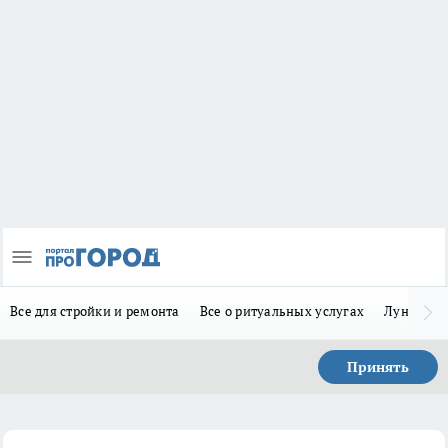
Все для стройки и ремонта
Все о ритуальных услугах
Лунно-по
Принять