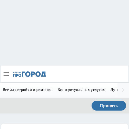
Все для стройки и ремонта
Все о ритуальных услугах
Лунно-по
Принять