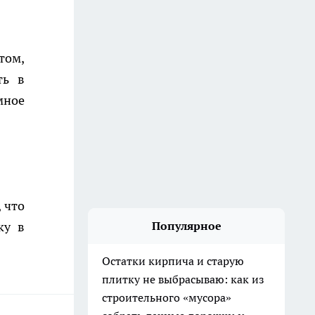
том,
ть в
мное
 что
ку в
Популярное
Остатки кирпича и старую
плитку не выбрасываю: как из
строительного «мусора»