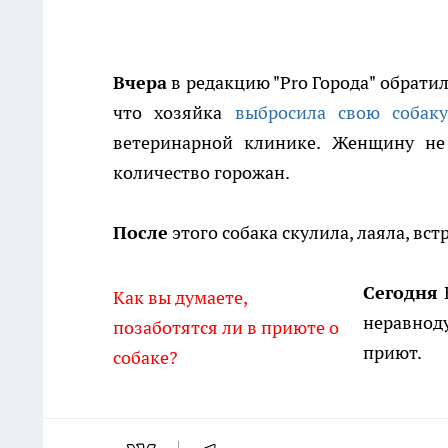
Вчера
в редакцию "Pro Города" обратил
что хозяйка
выбросила свою собаку
ветеринарной клинике. Женщину не
количество горожан.
После
этого собака скулила, лаяла, вс
Сегодня
Е
Как вы думаете,
неравнод
позаботятся ли в приюте о
приют.
собаке?