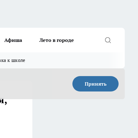
Афиша
Лето в городе
вка к школе
Принять
я,