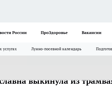
вости России
ПроЗдоровье
Вакансии
х услугах
Лунно-посевной календарь
Подгото
славна выкинула из трамва