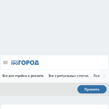
Все для стройки и ремонта
Все о ритуальных услугах
Лунно-по
Принять