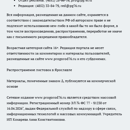
Отдел рекламы:
(4852) 28-66-16
,
pro@pg76.ru
Редакция:
(4852) 33-84-79
,
red@pg76.ru
Вся информация, размещенная на данном сайте, охраняется в
соответствии с законодательством РФ об авторском праве и не
подлежит использованию кем-либо в какой бы то ни было форме, в
том числе воспроизведению, распространению, переработке не иначе
как с письменного разрешения правообладателя.
Возрастная категория сайта 16+. Редакция портала не несет
ответственности за комментарии и материалы пользователей,
размещенные на сайте www.progorod76.ru и его субдоменах.
Распространение листовок в Ярославле
Материалы, помеченные знаком ∆, публикуются на коммерческой
основе
Сетевое издание www.progorod76.ru является средством массовой
информации. Регистрационный номер ЭЛ № ФС 77 - 91230 от
16.04.2026", выдан Федеральной службой по надзору в сфере связи,
информационных технологий и массовых коммуникаций. Учредитель
ИП Кокарева Анна Константиновна.