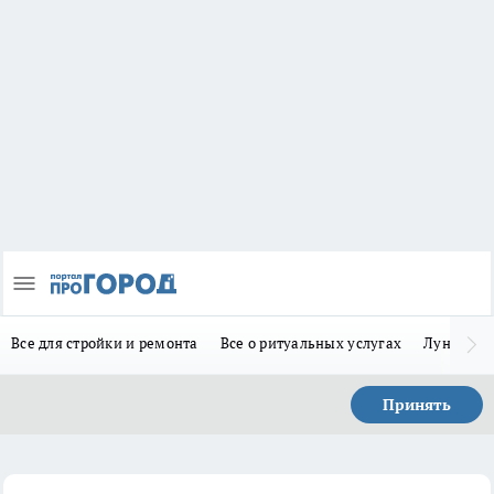
Все для стройки и ремонта
Все о ритуальных услугах
Лунно-по
Принять