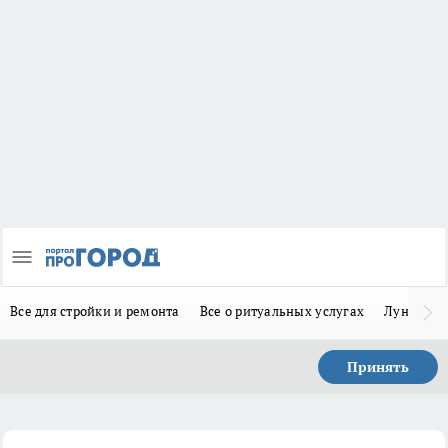
Все для стройки и ремонта
Все о ритуальных услугах
Лунно-по
Принять