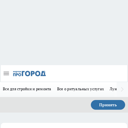
Все для стройки и ремонта
Все о ритуальных услугах
Лунно-по
Принять