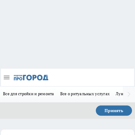
Все для стройки и ремонта
Все о ритуальных услугах
Лунно-по
Принять