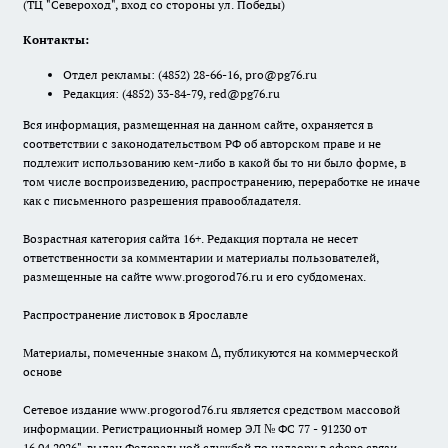
(ТЦ "Североход", вход со стороны ул. Победы)
Контакты:
Отдел рекламы:
(4852) 28-66-16
,
pro@pg76.ru
Редакция:
(4852) 33-84-79
,
red@pg76.ru
Вся информация, размещенная на данном сайте, охраняется в
соответствии с законодательством РФ об авторском праве и не
подлежит использованию кем-либо в какой бы то ни было форме, в
том числе воспроизведению, распространению, переработке не иначе
как с письменного разрешения правообладателя.
Возрастная категория сайта 16+. Редакция портала не несет
ответственности за комментарии и материалы пользователей,
размещенные на сайте www.progorod76.ru и его субдоменах.
Распространение листовок в Ярославле
Материалы, помеченные знаком ∆, публикуются на коммерческой
основе
Сетевое издание www.progorod76.ru является средством массовой
информации. Регистрационный номер ЭЛ № ФС 77 - 91230 от
16.04.2026", выдан Федеральной службой по надзору в сфере связи,