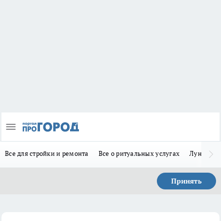
Все для стройки и ремонта
Все о ритуальных услугах
Лунно-по
Принять