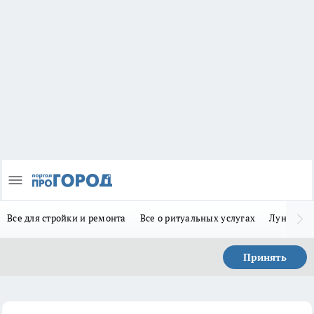
Все для стройки и ремонта
Все о ритуальных услугах
Лунно-по
Принять