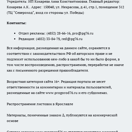
Учредитель: ИП Кокарева Анна Константиновна. Главный редактор:
Кокарева А.К.. Адрес: 150040, ул. Некрасова, д.41, стр.1, помещение 312
(ТЦ "Североход", вход со стороны ул. Победы)
Контакты:
Отдел рекламы:
(4852) 28-66-16
,
pro@pg76.ru
Редакция:
(4852) 33-84-79
,
red@pg76.ru
Вся информация, размещенная на данном сайте, охраняется в
соответствии с законодательством РФ об авторском праве и не
подлежит использованию кем-либо в какой бы то ни было форме, в
том числе воспроизведению, распространению, переработке не иначе
как с письменного разрешения правообладателя.
Возрастная категория сайта 16+. Редакция портала не несет
ответственности за комментарии и материалы пользователей,
размещенные на сайте www.progorod76.ru и его субдоменах.
Распространение листовок в Ярославле
Материалы, помеченные знаком ∆, публикуются на коммерческой
основе
Сетевое издание www.progorod76.ru является средством массовой