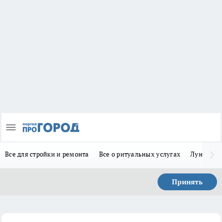
Все для стройки и ремонта
Все о ритуальных услугах
Лунно-по
Принять