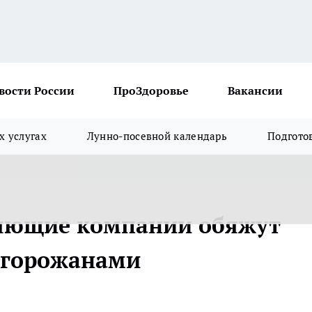
вости России
ПроЗдоровье
Вакансии
х услугах
Лунно-посевной календарь
Подгото
ляющие компании обяжут
 горожанами