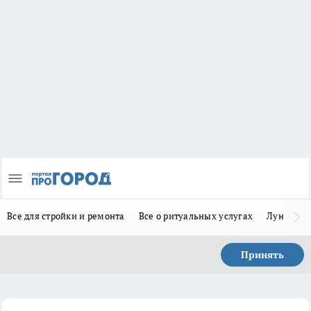
Все для стройки и ремонта
Все о ритуальных услугах
Лунно-по
Принять