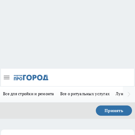
Все для стройки и ремонта
Все о ритуальных услугах
Лунно-по
Принять