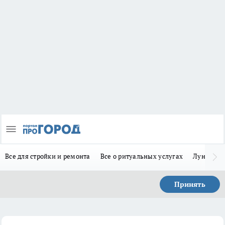
Все для стройки и ремонта
Все о ритуальных услугах
Лунно-по
Принять