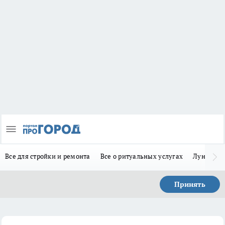
Все для стройки и ремонта
Все о ритуальных услугах
Лунно-по
Принять