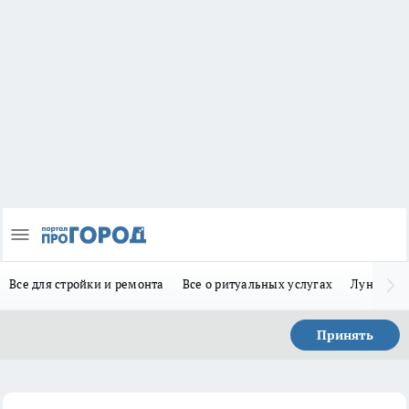
Все для стройки и ремонта
Все о ритуальных услугах
Лунно-по
Принять