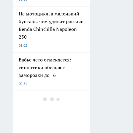
Не мотоцикл, а маленький
бунтарь: чем удивит россиян
Benda Chinchilla Napoleon
250
01:02
Бабье лето отменяется:
синоптики обещают
заморозки до –6
00:31
Только в 50 лет узнала,
почему губки для мытья
посуды разных цветов: сразу
решила 5 проблем на кухне
00:02