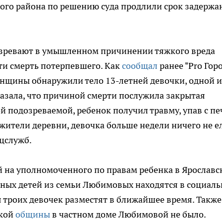
ого района по решению суда продлили срок задержа
зревают в умышленном причинении тяжкого вреда
ти смерть потерпевшего. Как
сообщал
ранее "Pro Горо
енщины обнаружили тело 13-летней девочки, одной и
азала, что причиной смерти послужила закрытая
й подозреваемой, ребенок получил травму, упав с пе
жители деревни, девочка больше недели ничего не ел
цслужб.
 на уполномоченного по правам ребенка в Ярославс
мных детей из семьи Любимовых находятся в социаль
 троих девочек разместят в ближайшее время. Также
акой
общины
в частном доме Любимовой не было.