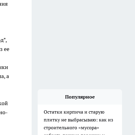
ния
д",
з ее
чки
а, а
Популярное
кой
но-
Остатки кирпича и старую
плитку не выбрасываю: как из
строительного «мусора»