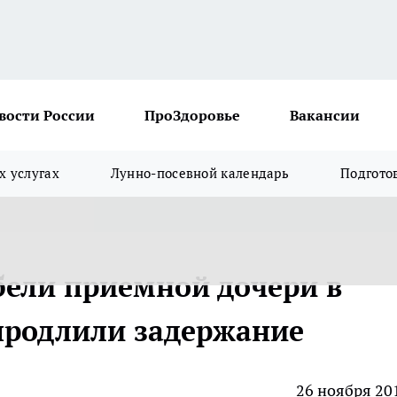
вости России
ПроЗдоровье
Вакансии
х услугах
Лунно-посевной календарь
Подгото
бели приемной дочери в
продлили задержание
26 ноября 20