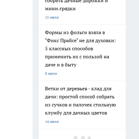
собрать дачные дорожки и
мини‑грядки
15 июля
Формы из фольги взяла в
"Фикс Прайсе" не для духовки:
5 классных способов
применить их с пользой на
даче и в быту
8 июля
Ветки от деревьев - клад для
дачи: простой способ собрать
из сучков и палочек стильную
клумбу для дачных цветов
14 июля
Хватит поливать грядки из