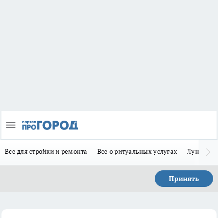
Все для стройки и ремонта
Все о ритуальных услугах
Лунно-по
Принять