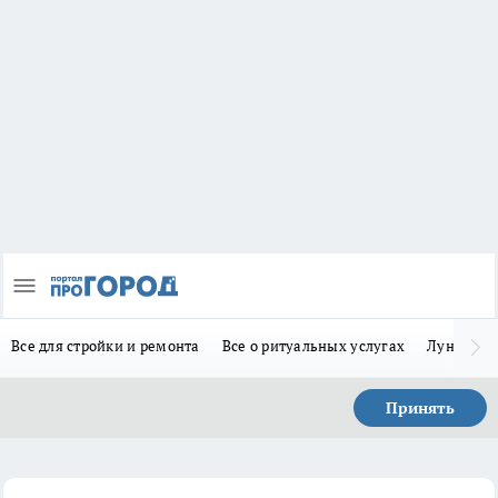
Все для стройки и ремонта
Все о ритуальных услугах
Лунно-по
Принять