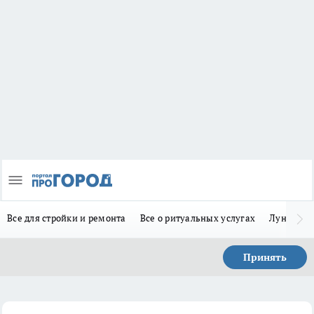
Все для стройки и ремонта
Все о ритуальных услугах
Лунно-по
Принять