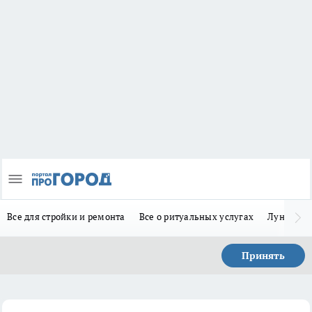
Все для стройки и ремонта
Все о ритуальных услугах
Лунно-по
Принять