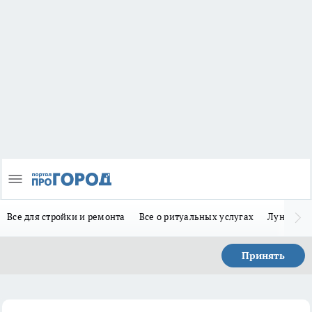
Все для стройки и ремонта
Все о ритуальных услугах
Лунно-по
Принять