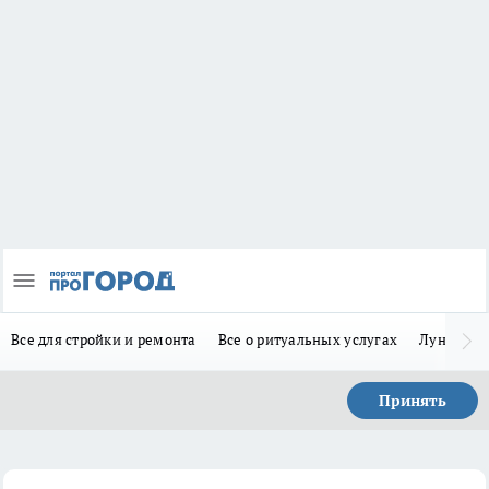
Все для стройки и ремонта
Все о ритуальных услугах
Лунно-по
Принять