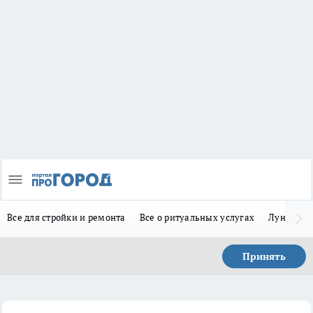
Все для стройки и ремонта
Все о ритуальных услугах
Лунно-по
Принять