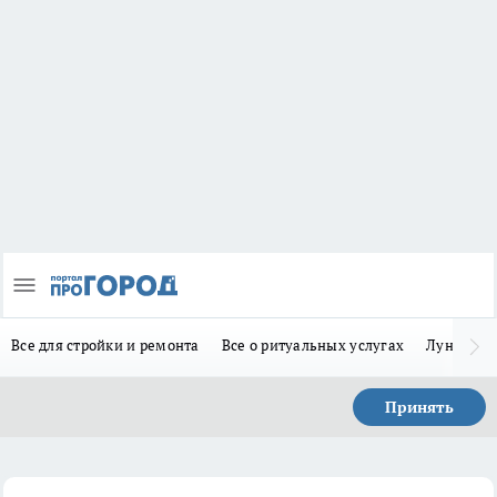
Все для стройки и ремонта
Все о ритуальных услугах
Лунно-по
Принять